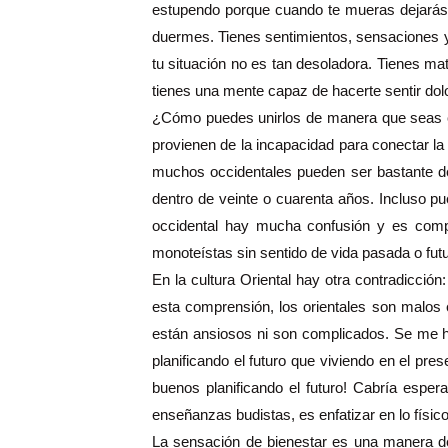
estupendo porque cuando te mueras dejarás 
duermes. Tienes sentimientos, sensaciones y
tu situación no es tan desoladora. Tienes ma
tienes una mente capaz de hacerte sentir dolo
¿Cómo puedes unirlos de manera que seas ca
provienen de la incapacidad para conectar la 
muchos occidentales pueden ser bastante de
dentro de veinte o cuarenta años. Incluso pu
occidental hay mucha confusión y es compl
monoteístas sin sentido de vida pasada o futu
En la cultura Oriental hay otra contradicció
esta comprensión, los orientales son malos e
están ansiosos ni son complicados. Se me ha
planificando el futuro que viviendo en el pr
buenos planificando el futuro! Cabría espera
enseñanzas budistas, es enfatizar en lo físico
La sensación de bienestar es una manera de 