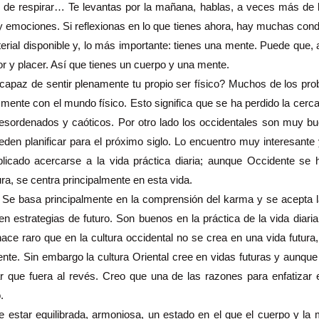
de respirar… Te levantas por la mañana, hablas, a veces más de 
 emociones. Si reflexionas en lo que tienes ahora, hay muchas cond
terial disponible y, lo más importante: tienes una mente. Puede que,
r y placer. Así que tienes un cuerpo y una mente.
paz de sentir plenamente tu propio ser físico? Muchos de los pro
mente con el mundo físico. Esto significa que se ha perdido la cercaní
sordenados y caóticos. Por otro lado los occidentales son muy bue
eden planificar para el próximo siglo. Lo encuentro muy interesante y
icado acercarse a la vida práctica diaria; aunque Occidente se 
ra, se centra principalmente en esta vida.
n: Se basa principalmente en la comprensión del karma y se acepta 
n estrategias de futuro. Son buenos en la práctica de la vida diaria
ce raro que en la cultura occidental no se crea en una vida futur
esente. Sin embargo la cultura Oriental cree en vidas futuras y aunqu
r que fuera al revés. Creo que una de las razones para enfatizar e
.
estar equilibrada, armoniosa, un estado en el que el cuerpo y la 