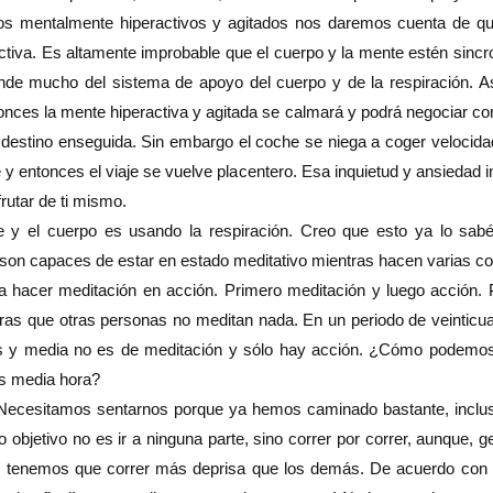
mos mentalmente hiperactivos y agitados nos daremos cuenta de qu
activa. Es altamente improbable que el cuerpo y la mente estén sin
nde mucho del sistema de apoyo del cuerpo y de la respiración. A
onces la mente hiperactiva y agitada se calmará y podrá negociar 
tu destino enseguida. Sin embargo el coche se niega a coger veloci
y entonces el viaje se vuelve placentero. Esa inquietud y ansiedad ini
rutar de ti mismo.
te y el cuerpo es usando la respiración. Creo que esto ya lo sab
son capaces de estar en estado meditativo mientras hacen varias cos
 hacer meditación en acción. Primero meditación y luego acción. 
ras que otras personas no meditan nada. En un periodo de veinticua
oras y media no es de meditación y sólo hay acción. ¿Cómo podemos 
s media hora?
Necesitamos sentarnos porque ya hemos caminado bastante, inclu
bjetivo no es ir a ninguna parte, sino correr por correr, aunque, 
y tenemos que correr más deprisa que los demás. De acuerdo con 