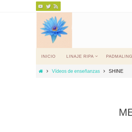
Ir
al
contenido
Ir
INICIO
LINAJE RIPA
PADMALIN
al
contenido
Inicio
Vídeos de enseñanzas
SHINE
ME