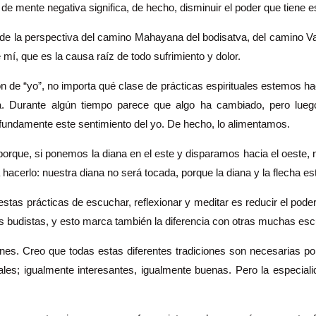
 de mente negativa significa, de hecho, disminuir el poder que tiene e
e la perspectiva del camino Mahayana del bodisatva, del camino Va
í, que es la causa raíz de todo sufrimiento y dolor.
 de “yo”, no importa qué clase de prácticas espirituales estemos hac
ra. Durante algún tiempo parece que algo ha cambiado, pero luego
undamente este sentimiento del yo. De hecho, lo alimentamos.
 porque, si ponemos la diana en el este y disparamos hacia el oeste
cerlo: nuestra diana no será tocada, porque la diana y la flecha es
stas prácticas de escuchar, reflexionar y meditar es reducir el poder
s budistas, y esto marca también la diferencia con otras muchas esc
s. Creo que todas estas diferentes tradiciones son necesarias porq
es; igualmente interesantes, igualmente buenas. Pero la especiali