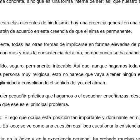
a concreta, sino que es una forma interna de ser; así que nuestro fo
 escuelas diferentes de hinduismo, hay una creencia general en una 
stán de acuerdo en esta creencia de que el alma es permanente.
nte, todas las otras formas de implicarse en formas elevadas de p
idan más y más la consistencia del alma, porque nunca se ha aband
ólido, seguro, permanente, intocable. Así que, aunque hagamos toda 
persona muy religiosa, esto no parece que vaya a tener ningún efe
imidad y consolidando el sentido del yo, del atman.
uier pequeña práctica que hagamos o el escuchar enseñanzas, desde e
ya que ese es el principal problema.
go. El ego que ocupa esta posición tan importante y dominante en 
 Es loco; se ve como una cuestión casi loca cuestionar la existencia
is, en la lógica y en la experiencia personal, ha probado muchas 