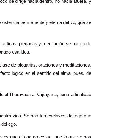
co se dirige hacia dentro, no hacia afuera, y
existencia permanente y eterna del yo, que se
rácticas, plegarias y meditación se hacen de
onado esa idea.
clase de plegarias, oraciones y meditaciones,
cto lógico en el sentido del alma, pues, de
l Theravada al Vajrayana, tiene la finalidad
nuestra vida. Somos tan esclavos del ego que
 del ego.
veces que el ego no existe, que lo que vemos