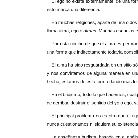
El ego no existe externamente, de una form
esto marca una diferencia.
En muchas religiones, aparte de una o dos
llama alma, ego o
atman
. Muchas escuelas e
Por esta noción de que el alma es permane
una forma que indirectamente todavía consol
El alma ha sido resguardada en un sitio s
y nos convirtamos de alguna manera en una 
hecho, estamos de esta forma dando más legit
En el budismo, todo lo que hacemos, cualq
de derribar, destruir el sentido del yo o ego, 
El principal problema no es otro que el e
nunca cuestionamos ni siquiera su existencia.
La enseñanza budista, basada en el anális