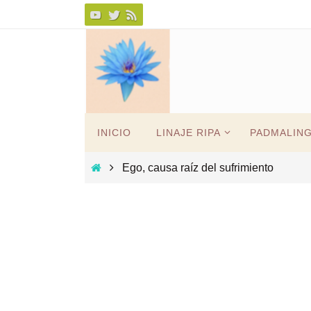
Ir
al
contenido
Ir
INICIO
LINAJE RIPA
PADMALIN
al
contenido
Inicio
Ego, causa raíz del sufrimiento